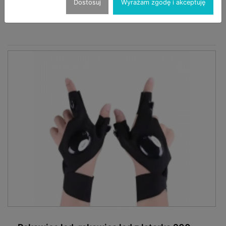
Cena
Dostosuj
Wyrażam zgodę i akceptuję
Widoczna po zalogowaniu:
Zaloguj się