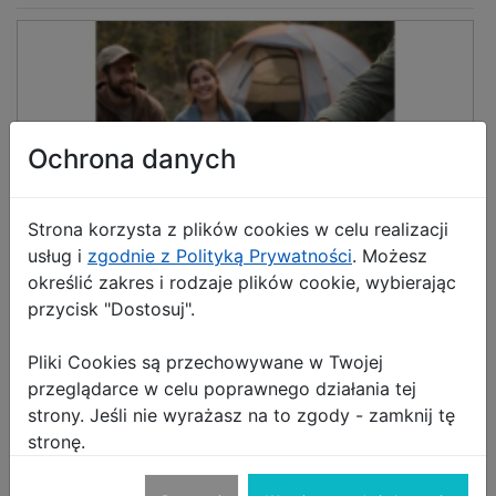
Ochrona danych
Strona korzysta z plików cookies w celu realizacji
usług i
zgodnie z Polityką Prywatności
. Możesz
określić zakres i rodzaje plików cookie, wybierając
przycisk "Dostosuj".
Pliki Cookies są przechowywane w Twojej
przeglądarce w celu poprawnego działania tej
Kuchenka gazowa turystyczna na kartusz
strony. Jeśli nie wyrażasz na to zgody - zamknij tę
walizka
stronę.
Sprzedawca:
GORDONTOYS