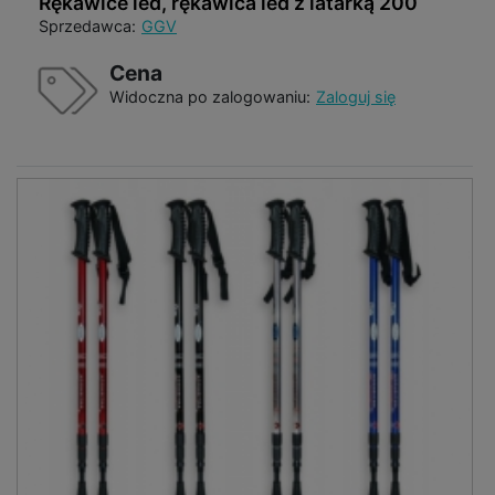
Rękawice led, rękawica led z latarką 200
Sprzedawca:
GGV
Cena
Widoczna po zalogowaniu:
Zaloguj się