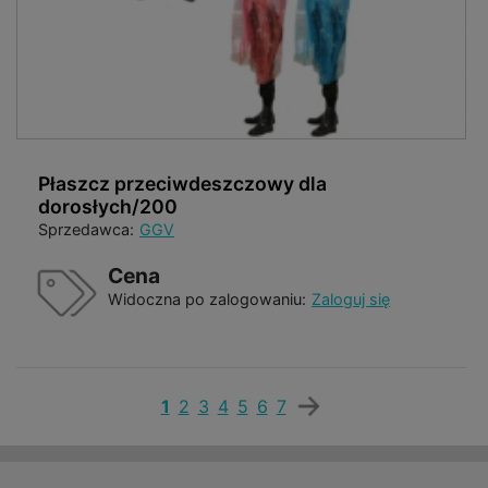
Płaszcz przeciwdeszczowy dla
dorosłych/200
Sprzedawca:
GGV
Cena
Widoczna po zalogowaniu:
Zaloguj się
1
2
3
4
5
6
7