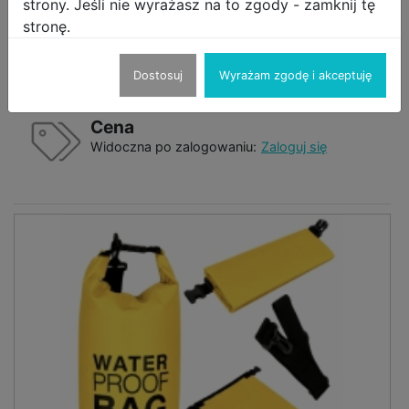
strony. Jeśli nie wyrażasz na to zgody - zamknij tę
stronę.
Worek wodoodporny wodoszczelny torba
żeglarska 20l
Dostosuj
Wyrażam zgodę i akceptuję
Sprzedawca:
REALNECENY
Cena
Widoczna po zalogowaniu:
Zaloguj się