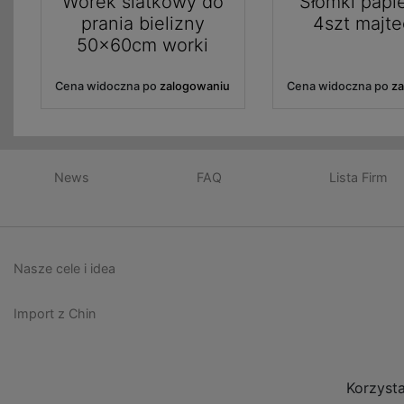
Worek siatkowy do
Słomki papi
prania bielizny
4szt majte
50x60cm worki
Cena widoczna po
zalogowaniu
Cena widoczna po
z
News
FAQ
Lista Firm
Nasze cele i idea
Import z Chin
Korzyst