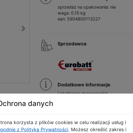
sprzedaż na opakowania: nie
waga: 0.15 kg
ean: 5904800113227
Sprzedawca
Dodatkowe informacje
Lokalizacja: mazowieckie
Użytkownik w CHH.pl: eurobatt
Ochrona danych
Inne produkty Sprzedawcy
trona korzysta z plików cookies w celu realizacji usług i
godnie z Polityką Prywatności
. Możesz określić zakres i