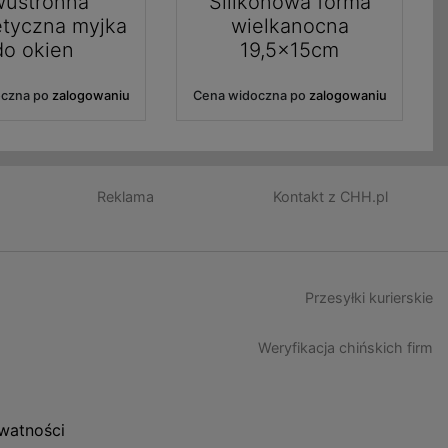
ustronna
Silikonowa forma
tyczna myjka
wielkanocna
do okien
19,5x15cm
oczna po
zalogowaniu
Cena widoczna po
zalogowaniu
Reklama
Kontakt z CHH.pl
Przesyłki kurierskie
Weryfikacja chińskich firm
ywatności