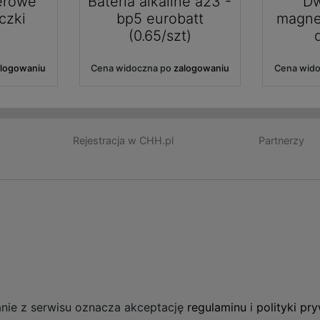
erowe
Bateria alkaline a23 -
Dw
czki
bp5 eurobatt
magne
(0.65/szt)
alogowaniu
Cena widoczna po
zalogowaniu
Cena wid
Rejestracja w CHH.pl
Partnerzy
anie z serwisu oznacza akceptację
regulaminu
i
polityki pr