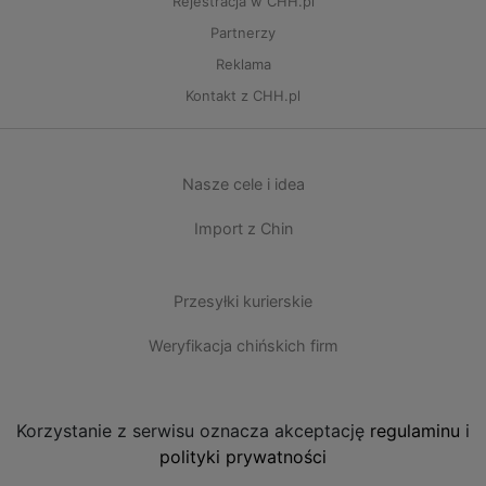
Rejestracja w CHH.pl
Partnerzy
Reklama
Kontakt z CHH.pl
Nasze cele i idea
Import z Chin
Przesyłki kurierskie
Weryfikacja chińskich firm
Korzystanie z serwisu oznacza akceptację
regulaminu
i
polityki prywatności
CHH.pl wszystkie prawa zastrzeżone 2006-2026