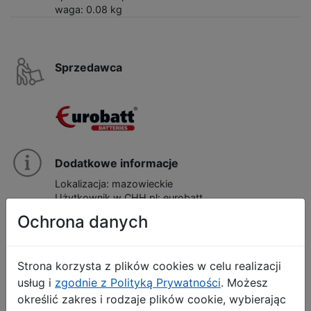
waga: 0.08 kg
Sprzedawca
Dodatkowe informacje
Lokalizacja: mazowieckie
Użytkownik w CHH.pl: eurobatt
Inne produkty Sprzedawcy
Ochrona danych
Przejdź do hurtowni
Strona korzysta z plików cookies w celu realizacji
usług i
zgodnie z Polityką Prywatności
. Możesz
Wyślij wiadomość
określić zakres i rodzaje plików cookie, wybierając