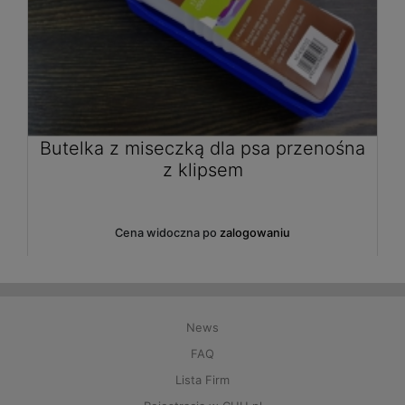
 przenośna
Rolka ubrań wielokrotnego u
czyści się wodą
iu
Cena widoczna po
zalogowaniu
News
FAQ
Lista Firm