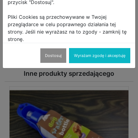
przycisk "Dostosuj".
Pliki Cookies są przechowywane w Twojej
!
Opis Produktu
Zgłoś produkt
przeglądarce w celu poprawnego działania tej
strony. Jeśli nie wyrażasz na to zgody - zamknij tę
Pędzelki do makijażu w etui 7 szt
stronę.
Kolory etui:
Dostosuj
Wyrażam zgodę i akceptuję
- srebrne
- złote
Inne produkty sprzedającego