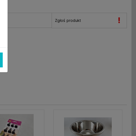
!
Zgłoś produkt