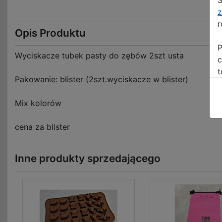
z
r
Opis Produktu
P
Wyciskacze tubek pasty do zębów 2szt usta
c
t
Pakowanie: blister (2szt.wyciskacze w blister)
Mix kolorów
cena za blister
Inne produkty sprzedającego