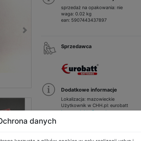
sprzedaż na opakowania: nie
waga: 0.02 kg
ean: 5907443437897
Sprzedawca
Dodatkowe informacje
Lokalizacja: mazowieckie
Użytkownik w CHH.pl: eurobatt
Inne produkty Sprzedawcy
Ochrona danych
trona korzysta z plików cookies w celu realizacji usług i