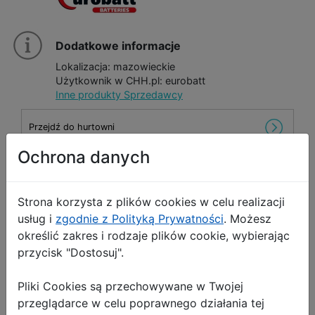
Dodatkowe informacje
Lokalizacja: mazowieckie
Użytkownik w CHH.pl: eurobatt
Inne produkty Sprzedawcy
Przejdź do hurtowni
Ochrona danych
Wyślij wiadomość
Strona korzysta z plików cookies w celu realizacji
usług i
zgodnie z Polityką Prywatności
. Możesz
określić zakres i rodzaje plików cookie, wybierając
!
Opis Produktu
Zgłoś produkt
przycisk "Dostosuj".
Masażer do microdermabrazji brody
Pliki Cookies są przechowywane w Twojej
przeglądarce w celu poprawnego działania tej
Pakowanie: