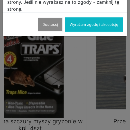
strony. Jeśli nie wyrażasz na to zgody - zamknij tę
- kolorowy box
stronę.
Inne produkty sprzedającego
Dostosuj
Wyrażam zgodę i akceptuję
 w
Przedłużka kątowa do bitów