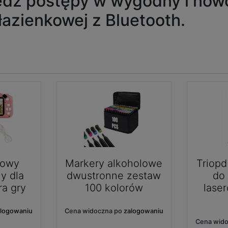
ledź postępy w wygodny i no
łazienkowej z Bluetooth.
rowy
Markery alkoholowe
Triopd
y dla
dwustronne zestaw
do
ra gry
100 kolorów
lase
alogowaniu
Cena widoczna po
zalogowaniu
Cena wid