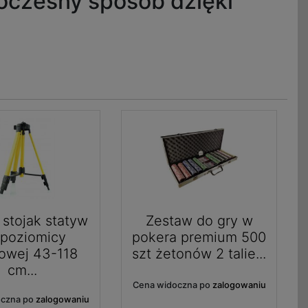
woczesny sposób dzięki
 stojak statyw
Zestaw do gry w
 poziomicy
pokera premium 500
rowej 43-118
szt żetonów 2 talie...
cm...
Cena widoczna po
zalogowaniu
oczna po
zalogowaniu