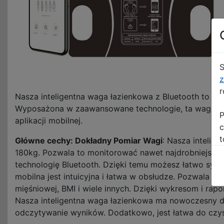
S
z
r
Nasza inteligentna waga łazienkowa z Bluetooth to n
Wyposażona w zaawansowane technologie, ta waga łąc
P
aplikacji mobilnej.
c
t
Główne cechy:
Dokładny Pomiar Wagi
: Nasza intelig
180kg. Pozwala to monitorować nawet najdrobniejsze
technologię Bluetooth. Dzięki temu możesz łatwo syn
mobilna jest intuicyjna i łatwa w obsłudze. Pozwala n
mięśniowej, BMI i wiele innych. Dzięki wykresom i ra
Nasza inteligentna waga łazienkowa ma nowoczesny de
odczytywanie wyników. Dodatkowo, jest łatwa do czy