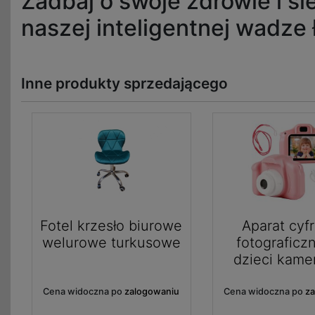
Zadbaj o swoje zdrowie i ś
naszej inteligentnej wadze 
Inne produkty sprzedającego
Fotel krzesło biurowe
Aparat cyf
welurowe turkusowe
fotograficzn
dzieci kame
Cena widoczna po
zalogowaniu
Cena widoczna po
z