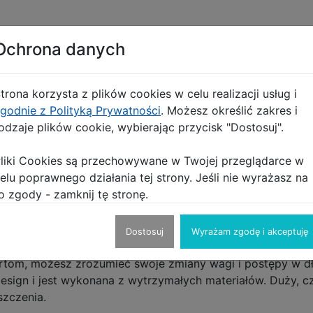
Ochrona danych
trona korzysta z plików cookies w celu realizacji usług i
godnie z Polityką Prywatności
. Możesz określić zakres i
odzaje plików cookie, wybierając przycisk "Dostosuj".
arzędzie, które pomoże Ci zadbać o swoje zdrowie i postę
zy się z Twoim smartfonem poprzez Bluetooth, oferując C
liki Cookies są przechowywane w Twojej przeglądarce w
elu poprawnego działania tej strony. Jeśli nie wyrażasz na
o zgody - zamknij tę stronę.
entna waga łazienkowa używa precyzyjnych czujników, aby
 zmiany.
Łączność Bluetooth
: Waga łączy się bezprzewod
chronizować dane i śledzić postępy w czasie rzeczywistym
Dostosuj
Wyrażam zgodę i akceptuję
a zapisywanie i śledzenie pomiarów wagi, a także innych da
portom, możesz zrozumieć swoje zmiany wagi i postępy w 
sign i jest wykonana z wytrzymałych materiałów. Duży, c
szczenia.