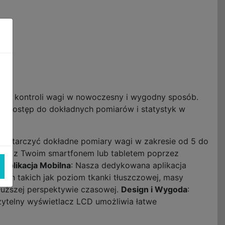
py w kontroli wagi w nowoczesny i wygodny sposób.
i dostęp do dokładnych pomiarów i statystyk w
 dostarczyć dokładne pomiary wagi w zakresie od 5 do
owo z Twoim smartfonem lub tabletem poprzez
.
Aplikacja Mobilna
: Nasza dedykowana aplikacja
nych takich jak poziom tkanki tłuszczowej, masy
dłuższej perspektywie czasowej.
Design i Wygoda
:
zytelny wyświetlacz LCD umożliwia łatwe