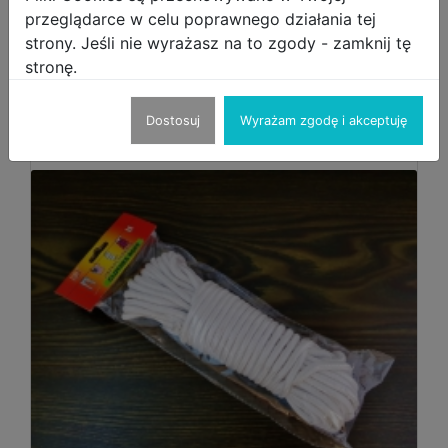
przeglądarce w celu poprawnego działania tej
https://qr.me-qr.com/AD7dj1eG
strony. Jeśli nie wyrażasz na to zgody - zamknij tę
dla inne rodzaju śrubokręt prosze klikniej TU
stronę.
Inne produkty sprzedającego
Dostosuj
Wyrażam zgodę i akceptuję