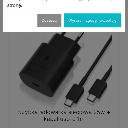
Inne produkty sprzedającego
stronę.
Dostosuj
Wyrażam zgodę i akceptuję
ładowarka sieciowa 25w +
Szybki kabe
kabel usb-c 1m