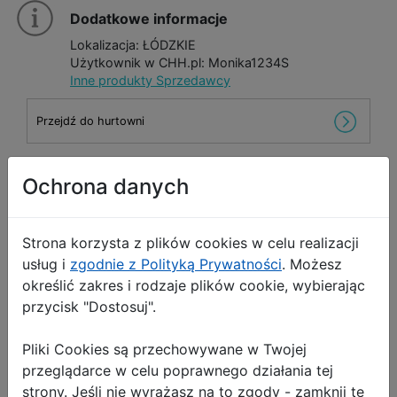
Dodatkowe informacje
Lokalizacja: ŁÓDZKIE
Użytkownik w CHH.pl: Monika1234S
Inne produkty Sprzedawcy
Przejdź do hurtowni
Ochrona danych
Wyślij wiadomość
Strona korzysta z plików cookies w celu realizacji
usług i
zgodnie z Polityką Prywatności
. Możesz
!
Opis Produktu
Zgłoś produkt
określić zakres i rodzaje plików cookie, wybierając
przycisk "Dostosuj".
Etui do iPhone 12
Pliki Cookies są przechowywane w Twojej
W399 CZARNY
przeglądarce w celu poprawnego działania tej
strony. Jeśli nie wyrażasz na to zgody - zamknij tę