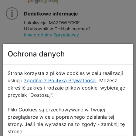
Dodatkowe informacje
Lokalizacja: MAZOWIECKIE
Użytkownik w CHH.pl: marmax2
Inne produkty Sprzedawcy
Przejdź do hurtowni
Ochrona danych
Wyślij wiadomość
Strona korzysta z plików cookies w celu realizacji
usług i
zgodnie z Polityką Prywatności
. Możesz
określić zakres i rodzaje plików cookie, wybierając
przycisk "Dostosuj".
!
Opis Produktu
Zgłoś produkt
Pliki Cookies są przechowywane w Twojej
Poduszka Ogrodowa na Krzesło z Oparciem
przeglądarce w celu poprawnego działania tej
Inne produkty sprzedającego
strony. Jeśli nie wyrażasz na to zgody - zamknij tę
stronę.