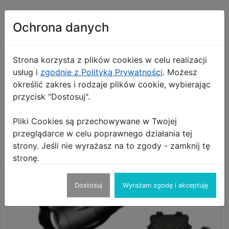
Tel:
Ochrona danych
735528298
Najchętniej oglądane produkty
Strona korzysta z plików cookies w celu realizacji
sprzedającego
usług i
zgodnie z Polityką Prywatności
. Możesz
określić zakres i rodzaje plików cookie, wybierając
przycisk "Dostosuj".
Pliki Cookies są przechowywane w Twojej
przeglądarce w celu poprawnego działania tej
strony. Jeśli nie wyrażasz na to zgody - zamknij tę
stronę.
Dostosuj
Wyrażam zgodę i akceptuję