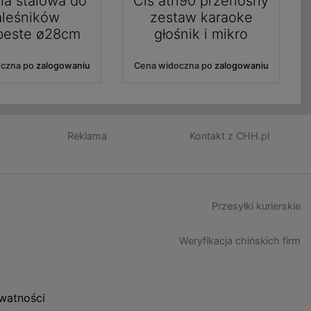
ia stalowa do
Cls ath90 przenośny
aleśników
zestaw karaoke
beste ø28cm
głośnik i mikro
oczna po
zalogowaniu
Cena widoczna po
zalogowaniu
Reklama
Kontakt z CHH.pl
Przesyłki kurierskie
Weryfikacja chińskich firm
ywatności