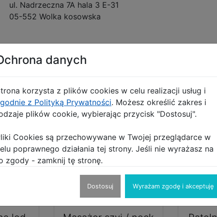
ul. Nadrzeczna 7A hala 3 E-31
05-552 Wolka kosowska
Ochrona danych
+48 690553087 , 690432130
trona korzysta z plików cookies w celu realizacji usług i
godnie z Polityką Prywatności
. Możesz określić zakres i
odzaje plików cookie, wybierając przycisk "Dostosuj".
ącego
liki Cookies są przechowywane w Twojej przeglądarce w
elu poprawnego działania tej strony. Jeśli nie wyrażasz na
o zgody - zamknij tę stronę.
Dostosuj
Wyrażam zgodę i akceptuję