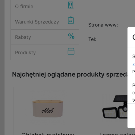
O firmie
Warunki Sprzedaży
Strona www:
Rabaty
Tel:
Produkty
S
z
r
Najchętniej oglądane produkty sprzedaj
P
c
t