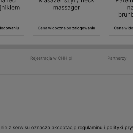
na led
Masażer szyi / neck
Pateln
jnikiem
massager
n
brun
alogowaniu
Cena widoczna po
zalogowaniu
Cena wid
Rejestracja w CHH.pl
Partnerzy
anie z serwisu oznacza akceptację
regulaminu
i
polityki pr