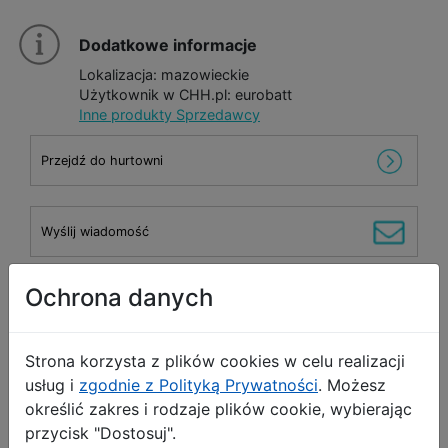
Dodatkowe informacje
Lokalizacja: mazowieckie
Użytkownik w CHH.pl: eurobatt
Inne produkty Sprzedawcy
Przejdź do hurtowni
Wyślij wiadomość
Ochrona danych
!
Opis Produktu
Zgłoś produkt
Strona korzysta z plików cookies w celu realizacji
Forma aluminiowa do pieczenia jedynka 19x28cm
usług i
zgodnie z Polityką Prywatności
. Możesz
określić zakres i rodzaje plików cookie, wybierając
Wymiary:
przycisk "Dostosuj".