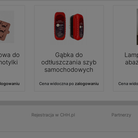
nowa do
Gąbka do
Lamp
otylki
odtłuszczania szyb
aba
samochodowych
alogowaniu
Cena widoczna po
zalogowaniu
Cena wid
Rejestracja w CHH.pl
Partnerzy