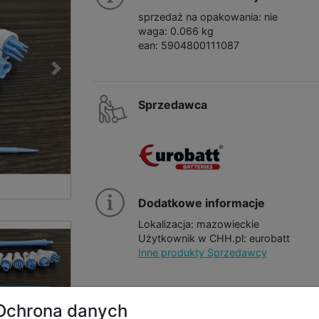
sprzedaż na opakowania: nie
waga: 0.066 kg
ean: 5904800111087
Sprzedawca
Dodatkowe informacje
Lokalizacja: mazowieckie
Użytkownik w CHH.pl: eurobatt
Inne produkty Sprzedawcy
Ochrona danych