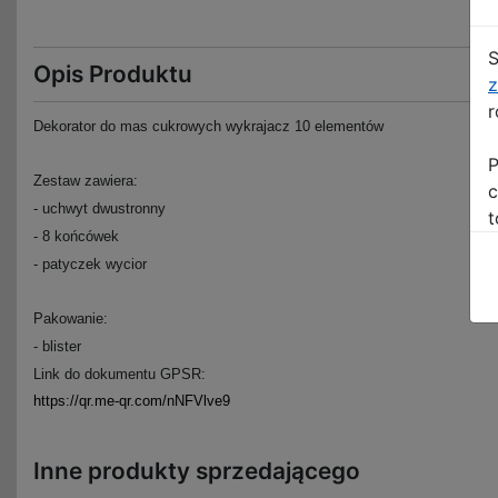
S
Opis Produktu
z
r
Dekorator do mas cukrowych wykrajacz 10 elementów
P
Zestaw zawiera:
c
- uchwyt dwustronny
t
- 8 końcówek
- patyczek wycior
Pakowanie:
- blister
Link do dokumentu GPSR:
https://qr.me-qr.com/nNFVlve9
Inne produkty sprzedającego