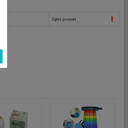
!
Zgłoś produkt