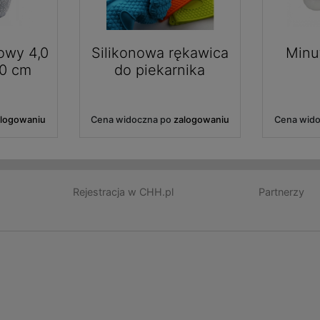
owy 4,0
Silikonowa rękawica
Minut
20 cm
do piekarnika
alogowaniu
Cena widoczna po
zalogowaniu
Cena wid
Rejestracja w CHH.pl
Partnerzy