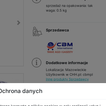
sprzedaż na opakowania: tak
waga: 0.5 kg
Sprzedawca
Dodatkowe informacje
Lokalizacja: Mazowieckie
Użytkownik w CHH.pl: cbmpl
Inne produkty Sprzedawcy
Ochrona danych
trona korzysta z plików cookies w celu realizacji usług i