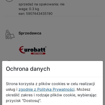
sprzedaż na opakowania: nie
waga: 0.3 kg
ean: 5907443435190
Sprzedawca
Dodatkowe informacje
Ochrona danych
Lokalizacja: mazowieckie
Użytkownik w CHH.pl: eurobatt
Inne produkty Sprzedawcy
Strona korzysta z plików cookies w celu realizacji
usług i
zgodnie z Polityką Prywatności
. Możesz
Przejdź do hurtowni
określić zakres i rodzaje plików cookie, wybierając
przycisk "Dostosuj".