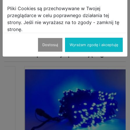
Wyślij wiadomość
Pliki Cookies są przechowywane w Twojej
przeglądarce w celu poprawnego działania tej
strony. Jeśli nie wyrażasz na to zgody - zamknij tę
stronę.
!
Opis Produktu
Zgłoś produkt
Dostosuj
Wyrażam zgodę i akceptuję
Koc z rękawami SNUGGIE BLANKET DUZA ROZMIAR
Inne produkty sprzedającego