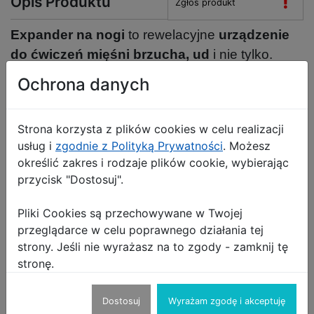
!
Opis Produktu
Zgłoś produkt
Expander na nogi
to rewelacyjne
urządzenie
do ćwiczeń mięśni brzucha, ud
i nie tylko.
Dzięki nim
szybko i bez wysiłku
wzmocnisz i
Ochrona danych
ujędrnisz poszczególne mięśnie ciała. Podczas
jednego treningu,
wzmacniasz mięśnie
Strona korzysta z plików cookies w celu realizacji
ramion, brzucha, klatki piersiowej oraz uda.
usług i
zgodnie z Polityką Prywatności
. Możesz
określić zakres i rodzaje plików cookie, wybierając
Pedały ekspandera
wykonane zostały z
pianki
przycisk "Dostosuj".
o wysokiej gęstości
, natomiast
uchwyty na
dłonie z miękkiej gąbki,
co zmniejsza ryzyko
Pliki Cookies są przechowywane w Twojej
przeglądarce w celu poprawnego działania tej
wyślizgnięcie się urządzenia w trakcie ćwiczeń.
strony. Jeśli nie wyrażasz na to zgody - zamknij tę
Ekspandera zawiera,
2 rurki oporowe
stronę.
wykonane
z lateksu naturalnego odpornego
na rozciąganie
.
Dostosuj
Wyrażam zgodę i akceptuję