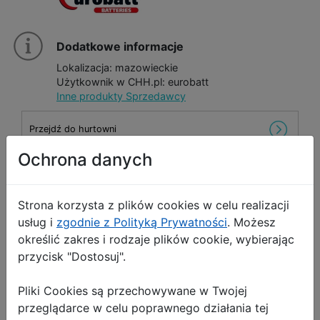
Dodatkowe informacje
Lokalizacja: mazowieckie
Użytkownik w CHH.pl: eurobatt
Inne produkty Sprzedawcy
Przejdź do hurtowni
Ochrona danych
Wyślij wiadomość
Strona korzysta z plików cookies w celu realizacji
usług i
zgodnie z Polityką Prywatności
. Możesz
określić zakres i rodzaje plików cookie, wybierając
!
Opis Produktu
Zgłoś produkt
przycisk "Dostosuj".
Piłka plażowa ok. 20cm miks kolorów
Pliki Cookies są przechowywane w Twojej
przeglądarce w celu poprawnego działania tej
Pakowanie: