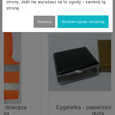
strony. Jeśli nie wyrażasz na to zgody - zamknij tę
- 10szt mix folia
stronę.
Inne produkty sprzedającego
Dostosuj
Wyrażam zgodę i akceptuję
Cygaretka - papierośnica ala skóra
duża