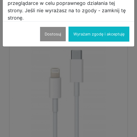
PLUS W401
przeglądarce w celu poprawnego działania tej
strony. Jeśli nie wyrażasz na to zgody - zamknij tę
GRAFIT
stronę.
Inne produkty sprzedającego
Dostosuj
Wyrażam zgodę i akceptuję