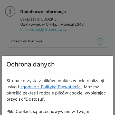
Dodatkowe informacje
Lokalizacja: ŁÓDZKIE
Użytkownik w CHH.pl: Monika1234S
Inne produkty Sprzedawcy
Przejdź do hurtowni
Wyślij wiadomość
Ochrona danych
Strona korzysta z plików cookies w celu realizacji
!
Opis Produktu
Zgłoś produkt
usług i
zgodnie z Polityką Prywatności
. Możesz
określić zakres i rodzaje plików cookie, wybierając
Etui do iPhone 15
przycisk "Dostosuj".
Pliki Cookies są przechowywane w Twojej