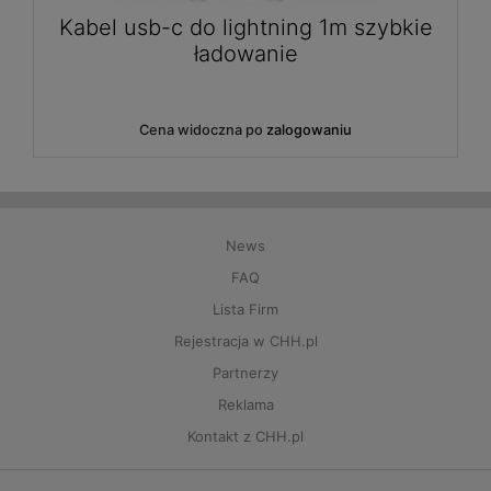
-c do lightning 1m szybkie
Etui do iph
ładowanie
na widoczna po
zalogowaniu
Cena w
News
FAQ
Lista Firm
Rejestracja w CHH.pl
Partnerzy
Reklama
Kontakt z CHH.pl